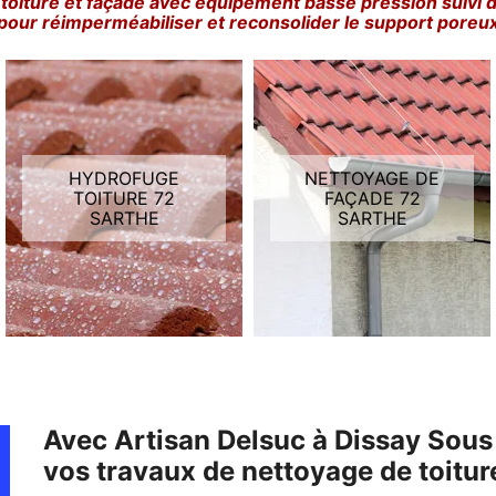
toiture et façade avec équipement basse pression suivi 
pour réimperméabiliser et reconsolider le support poreu
HYDROFUGE
NETTOYAGE DE
TOITURE 72
FAÇADE 72
SARTHE
SARTHE
Avec Artisan Delsuc à Dissay Sous
vos travaux de nettoyage de toiture