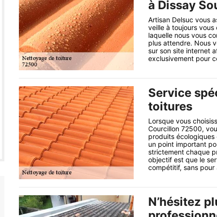
à Dissay So
Artisan Delsuc vous a
veille à toujours vous 
laquelle nous vous con
plus attendre. Nous v
sur son site internet 
exclusivement pour ce 
Service spéc
toitures
Lorsque vous choisiss
Courcillon 72500, vo
produits écologiques
un point important po
strictement chaque pr
objectif est que le se
compétitif, sans pour 
N’hésitez p
professionn