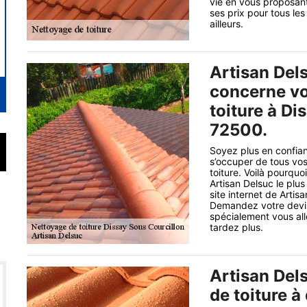
vie en vous proposant
ses prix pour tous le
ailleurs.
Artisan Dels
concerne vo
toiture à Di
72500.
Soyez plus en confian
s’occuper de tous vo
toiture. Voilà pourquo
Artisan Delsuc le plus
site internet de Arti
Demandez votre devis 
spécialement vous all
tardez plus.
Artisan Del
de toiture à