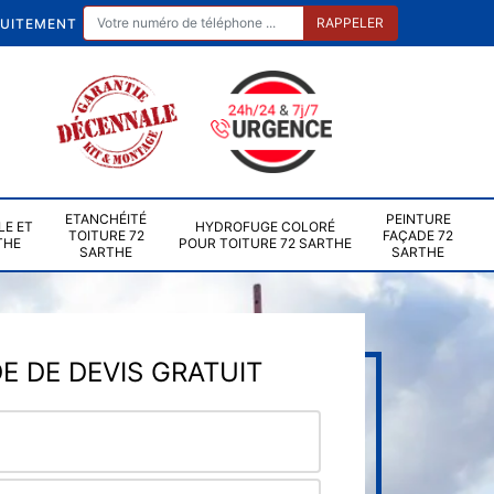
TUITEMENT
ETANCHÉITÉ
PEINTURE
LE ET
HYDROFUGE COLORÉ
TOITURE 72
FAÇADE 72
THE
POUR TOITURE 72 SARTHE
SARTHE
SARTHE
 DE DEVIS GRATUIT