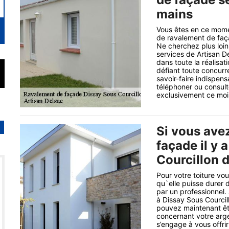
mains
Vous êtes en ce mome
de ravalement de faç
Ne cherchez plus loi
services de Artisan De
dans toute la réalisa
défiant toute concurr
savoir-faire indispens
téléphoner ou consult
exclusivement ce mois-
Si vous ave
façade il y 
Courcillon 
Pour votre toiture vo
qu`elle puisse durer 
par un professionnel.
à Dissay Sous Courcil
pouvez maintenant êtr
concernant votre argen
s’engage à vous offrir