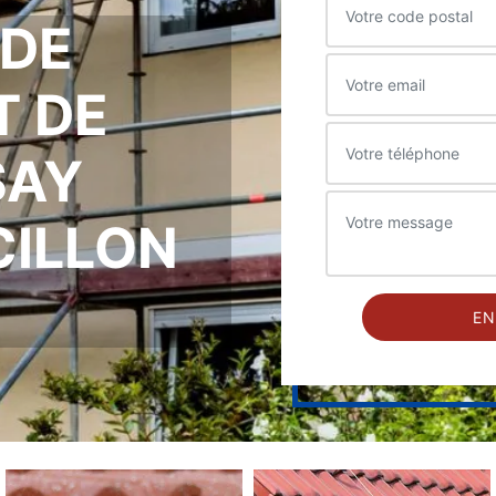
 DE
T DE
SAY
CILLON