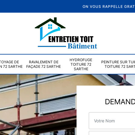
ON VOUS RAPPELLE GRA
HYDROFUGE
TOYAGE DE
RAVALEMENT DE
PEINTURE SUR TUI
TOITURE 72
N 72 SARTHE
FAÇADE 72 SARTHE
TOITURE 72 SAR
SARTHE
DEMANDE