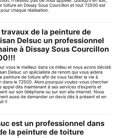
ption, n’hésitez pas de nous appeler. Quoiqu’il en soit,
ur toiture en Dissay Sous Courcillon et tout 72500 est
 pour chaque réalisation.
travaux de la peinture de
tisan Delsuc un professionnel
aine à Dissay Sous Courcillon
00!!!
r vous le meilleur dans ce milieu et nous avons décidé
san Delsuc un spécialiste de renom qui vous aidera
 peinture de toiture afin de vous faciliter la vie à
n dans le 72500. Alors pourquoi voulez-vous chercher
re appel dès maintenant à ses services d’experts et
ent sur son téléphone ou sur son site internet. Nous
ent aussi de demander un devis dès à présent et en
t !!
suc est un professionnel dans
e la peinture de toiture