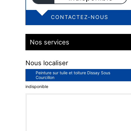
CONTACTEZ-NOUS
Nos services
Nous localiser
Peinture sur tuile et toiture Dissay Sous
Courcillon
indisponible