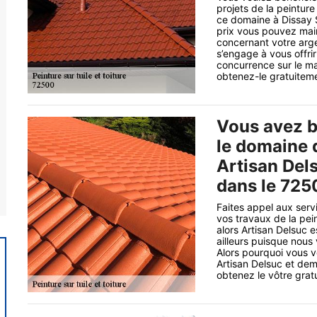
projets de la peinture
ce domaine à Dissay S
prix vous pouvez main
concernant votre argen
s’engage à vous offrir
concurrence sur le ma
obtenez-le gratuitemen
Vous avez b
le domaine d
Artisan Del
dans le 725
Faites appel aux serv
vos travaux de la pein
alors Artisan Delsuc e
ailleurs puisque nous
Alors pourquoi vous v
Artisan Delsuc et de
obtenez le vôtre gratu