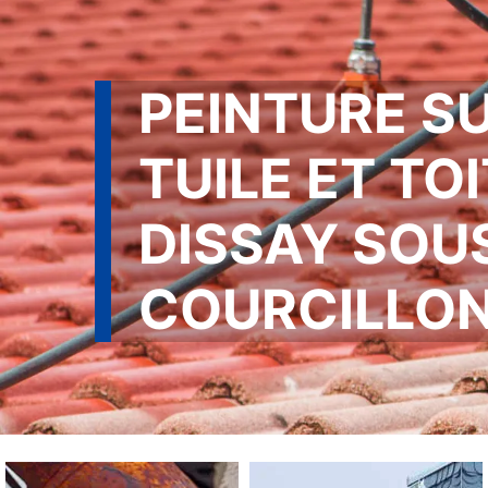
PEINTURE S
TUILE ET TO
DISSAY SOU
COURCILLON