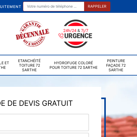
TUITEMENT
ETANCHÉITÉ
PEINTURE
LE ET
HYDROFUGE COLORÉ
TOITURE 72
FAÇADE 72
THE
POUR TOITURE 72 SARTHE
SARTHE
SARTHE
 DE DEVIS GRATUIT