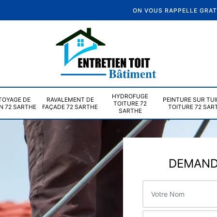
ON VOUS RAPPELLE GRA
HYDROFUGE
TOYAGE DE
RAVALEMENT DE
PEINTURE SUR TUI
TOITURE 72
N 72 SARTHE
FAÇADE 72 SARTHE
TOITURE 72 SAR
SARTHE
DEMANDE