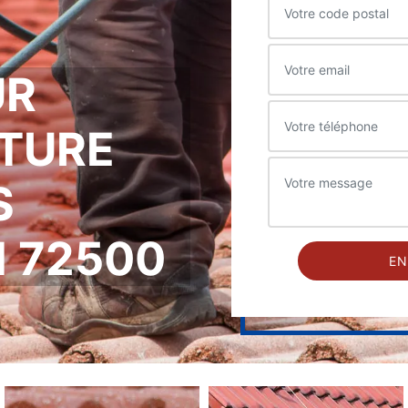
UR
ITURE
S
 72500