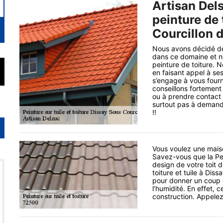
Artisan Dels
peinture de 
Courcillon 
Nous avons décidé de 
dans ce domaine et no
peinture de toiture. 
en faisant appel à se
s’engage à vous fourn
conseillons fortement 
ou à prendre contact 
surtout pas à demande
!!
Vous voulez une maiso
Savez-vous que la Pei
design de votre toit 
toiture et tuile à Dis
pour donner un coup d
l’humidité. En effet, 
construction. Appelez 