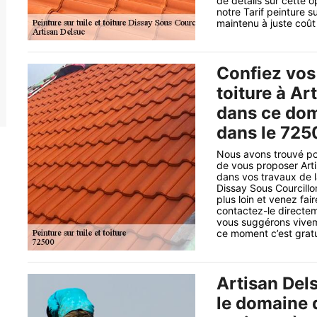
de détails sur cette o
notre Tarif peinture s
maintenu à juste coût
Confiez vos 
toiture à Ar
dans ce dom
dans le 725
Nous avons trouvé pou
de vous proposer Arti
dans vos travaux de la
Dissay Sous Courcillo
plus loin et venez fai
contactez-le directem
vous suggérons vivem
ce moment c’est gratui
Artisan Del
le domaine d