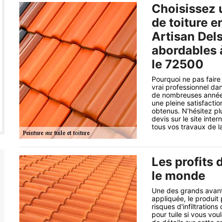
Choisissez u
de toiture e
Artisan Dels
abordables 
le 72500
Pourquoi ne pas faire
vrai professionnel da
de nombreuses années 
une pleine satisfacti
obtenus. N’hésitez pl
devis sur le site inte
tous vos travaux de la
Les profits 
le monde
Une des grands avantag
appliquée, le produit
risques d'infiltration
pour tuile si vous vou